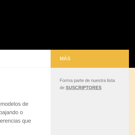
MÁS
Forma parte de nuestra lista
de
SUSCRIPTORES
 modelos de
abajando o
gerencias que