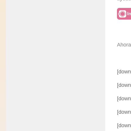
Ahor
[down
[down
[down
[down
[down