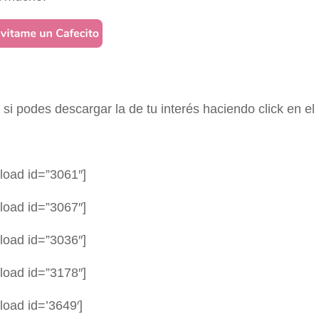
a
si podes descargar la de tu interés haciendo click en el 
load id=”3061″]
load id=”3067″]
load id=”3036″]
load id=”3178″]
load id=’3649′]