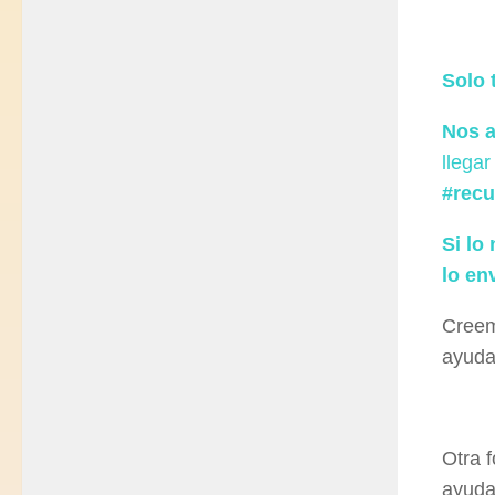
Solo 
Nos a
llega
#rec
Si lo
lo en
Creem
ayuda
Otra 
ayuda