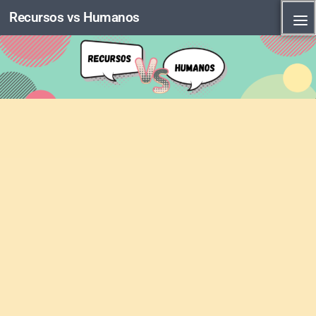
Recursos vs Humanos
Skip to content