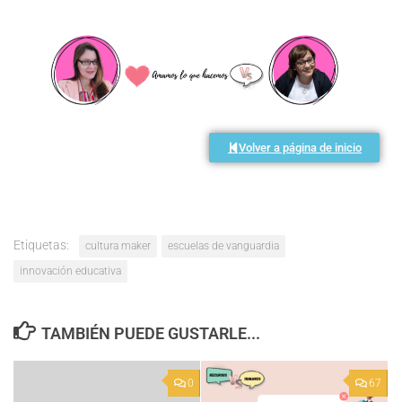
Volver a página de inicio
Etiquetas:
cultura maker
escuelas de vanguardia
innovación educativa
TAMBIÉN PUEDE GUSTARLE...
0
67