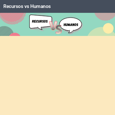
Recursos vs Humanos
Skip to content