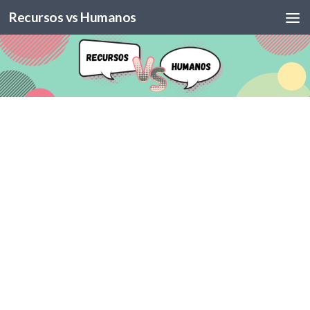
Recursos vs Humanos
Skip to content