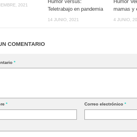
Humor versus:
Humor Ver
IEMBRE, 2021
Teletrabajo en pandemia
mamas y e
14 JUNIO, 2021
4 JUNIO, 2
UN COMENTARIO
ntario
*
re
*
Correo electrónico
*