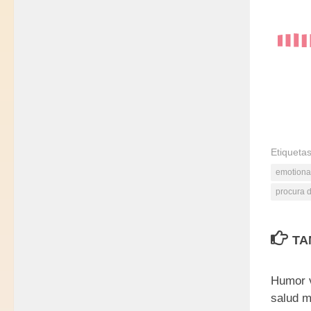
Etiquetas
emotional
procura 
TA
Humor 
salud m