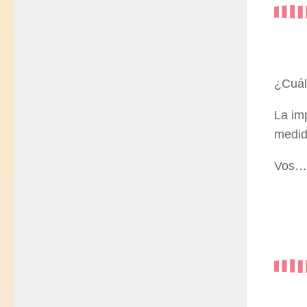
¿Cuál
La im
medi
Vos… 