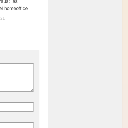
sus: las
l homeoffice
021