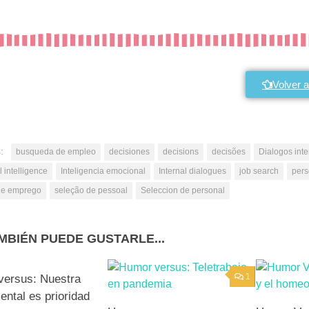
Volver a
:
busqueda de empleo
decisiones
decisions
decisões
Dialogos int
 intelligence
Inteligencia emocional
Internal dialogues
job search
pers
de emprego
seleção de pessoal
Seleccion de personal
MBIÉN PUEDE GUSTARLE...
0
1
versus: Nuestra
ental es prioridad