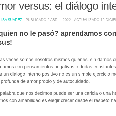
or versus: el diálogo int
LISA SUÁREZ
· PUBLICADO
2 ABRIL, 2022
· ACTUALIZADO
19 DICI
quien no le pasó? aprendamos co
sus!
as veces somos nosotros mismos quienes, sin darnos c
teamos con pensamientos negativos o dudas constantes
ar un diálogo interno positivo no es un simple ejercicio m
 profunda de amor propio y de autocuidado.
palabra que nos decimos puede ser una caricia o una her
rnos con amabilidad es elegir crecer desde el respeto h