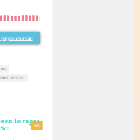
 página de inicio
ernos
onnel selection
0