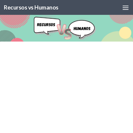
Recursos vs Humanos
Skip to content