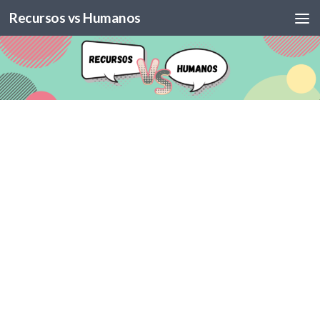
Recursos vs Humanos
Skip to content