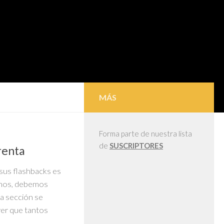
MÁS
Forma parte de nuestra lista
de
SUSCRIPTORES
renta
sus flashbacks es
amos, debemos
a sección se
yer que tantos