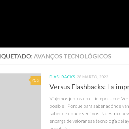
IQUETADO:
AVANÇOS TECNOLÓGICOS
FLASHBACKS
28 MARZO, 2022
2
Versus Flashbacks: La imp
Viajemos juntos en el tiempo…. con Ver
posible! Porque para saber adónde v
saber de donde venimos. Nuestra nuev
encarga de valorar esa tecnología del a
beneficios...