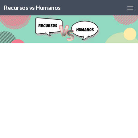
Recursos vs Humanos
Skip to content