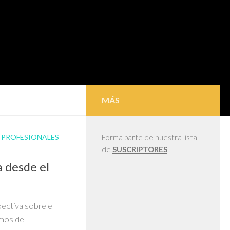
MÁS
/
PROFESIONALES
Forma parte de nuestra lista
de
SUSCRIPTORES
 desde el
ectiva sobre el
amos de