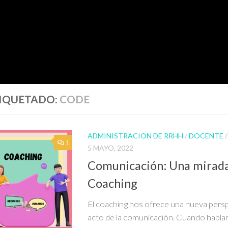
IQUETADO:
CODE
ADMINISTRACION DE RRHH
/
DOCENTE
1
5 MAYO, 2022
Comunicación: Una mirada
Coaching
El coaching nos ofrece una nueva persp
acto de la comunicación. Cuando habl