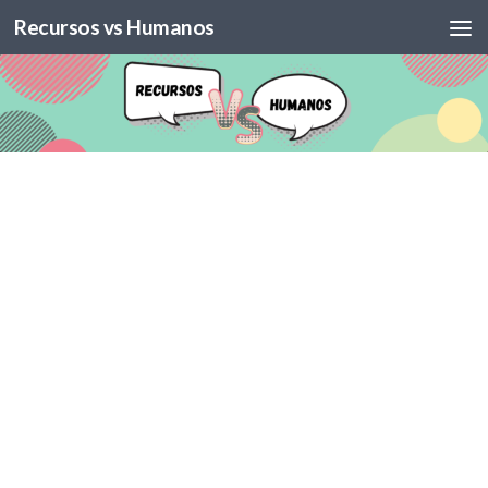
Recursos vs Humanos
Skip to content