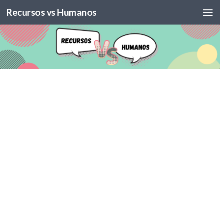
Recursos vs Humanos
Skip to content