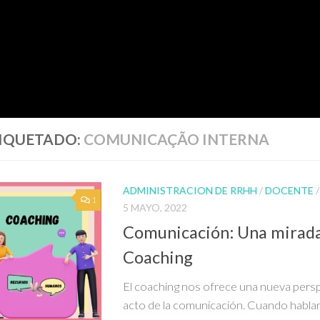
IQUETADO:
COMUNICAÇÃO INTERNA
ADMINISTRACION DE RRHH
/
DOCENTE
1
5 MAYO, 2022
Comunicación: Una mirada
Coaching
El coaching nos ofrece una nueva persp
acto de la comunicación. Cuando habl