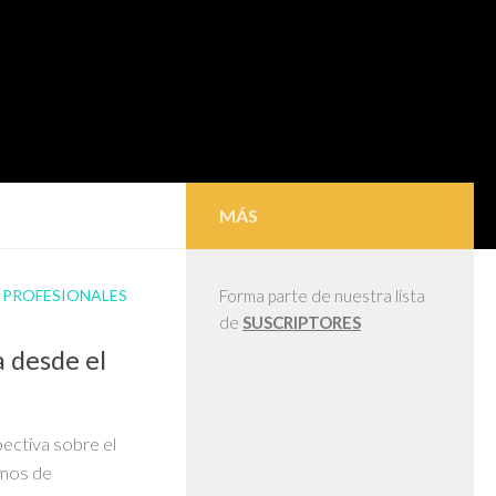
MÁS
/
PROFESIONALES
Forma parte de nuestra lista
de
SUSCRIPTORES
 desde el
ectiva sobre el
amos de