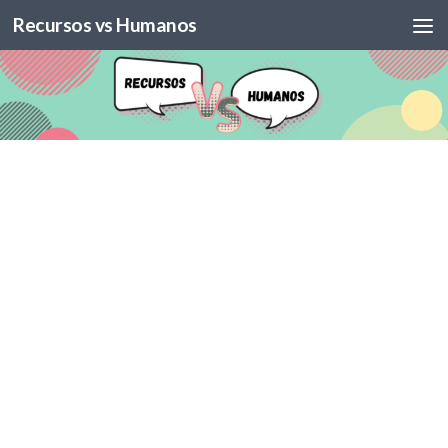
Recursos vs Humanos
Skip to content