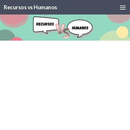
Recursos vs Humanos
Skip to content