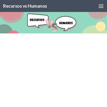
Recursos vs Humanos
Skip to content