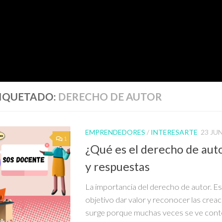
IQUETADO:
DERECHO DE AUTOR
EMPRENDEDORES
/
INTERESARTE
23 JUN
1
¿Qué es el derecho de aut
y respuestas
La importancia del derecho de autor. E
objetivo dar valor y reconocer las creac
surge porque muchas veces se ve cont