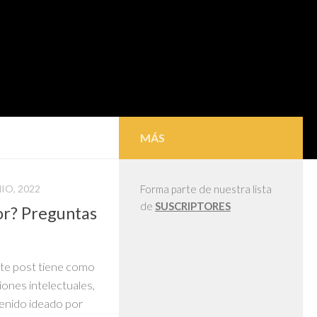
MÁS
IO, 2022
Forma parte de nuestra lista
de
SUSCRIPTORES
or? Preguntas
ste post tiene como
iones intelectuales,
enido ideado por