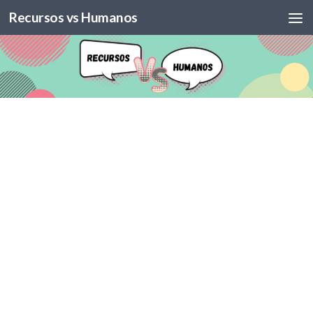
Recursos vs Humanos
Skip to content