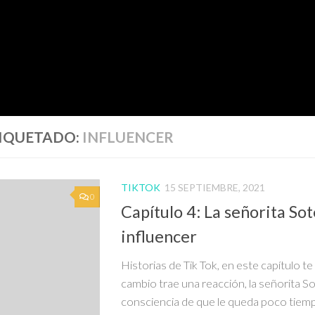
IQUETADO:
INFLUENCER
TIKTOK
15 SEPTIEMBRE, 2021
0
Capítulo 4: La señorita Sot
influencer
Historias de Tik Tok, en este capítulo 
cambio trae una reacción, la señorita S
consciencia de que le queda poco tiemp