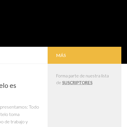
MÁS
Forma parte de nuestra lista
de
SUSCRIPTORES
elo es
te presentamos: Todo
otelo toma
o de trabajo y