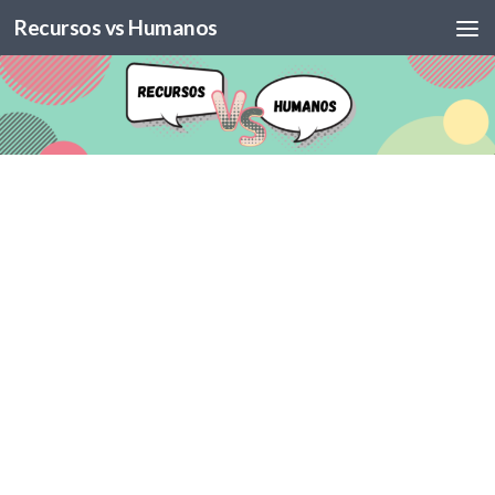
Recursos vs Humanos
Skip to content