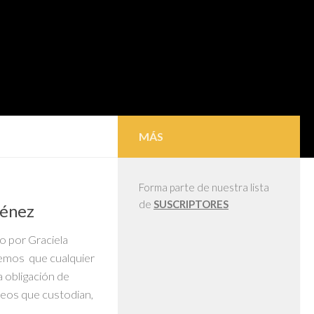
MÁS
Forma parte de nuestra lista
de
SUSCRIPTORES
ménez
o por Graciela
emos que cualquier
la obligación de
seos que custodian,