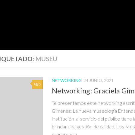
IQUETADO:
MUSEU
NETWORKING
24 JUNIO, 2021
0
Networking: Graciela Gi
Te presentamos este networking escrit
Gimenez: La nueva museología Entend
institución al servicio del público tiene 
brindar una gestión de calidad. Los Mu
preservan y...