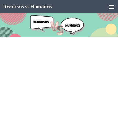
Recursos vs Humanos
Skip to content