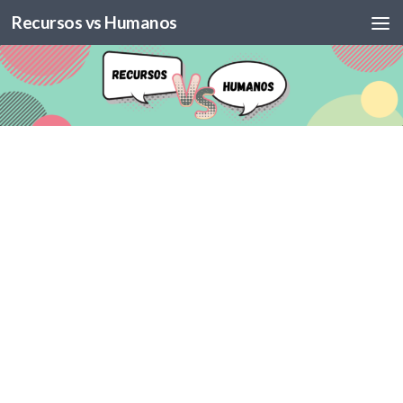
Recursos vs Humanos
Skip to content