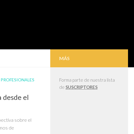
MÁS
/
PROFESIONALES
Forma parte de nuestra lista
de
SUSCRIPTORES
 desde el
ectiva sobre el
amos de