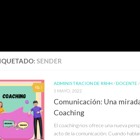
IQUETADO:
SENDER
ADMINISTRACION DE RRHH
/
DOCENTE
1
5 MAYO, 2022
Comunicación: Una mirada
Coaching
El coaching nos ofrece una nueva persp
acto de la comunicación. Cuando habl