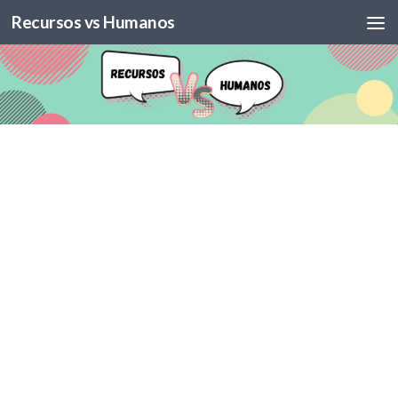
Recursos vs Humanos
Skip to content