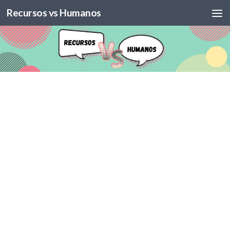
Recursos vs Humanos
Skip to content