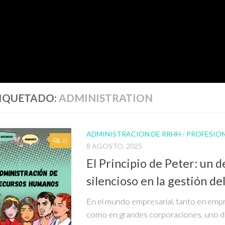
IQUETADO:
ADMINISTRATION
ADMINISTRACION DE RRHH
/
PROFESIO
10
8 AGOSTO, 2025
El Principio de Peter: un d
silencioso en la gestión de
En el mundo empresarial, tanto en empr
como en grandes corporaciones, uno d