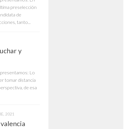
ltima preselección
andidata de
ciones, tanto...
cuchar y
te presentamos: Lo
r tomar distancia
perspectiva, de esa
E, 2021
ivalencia