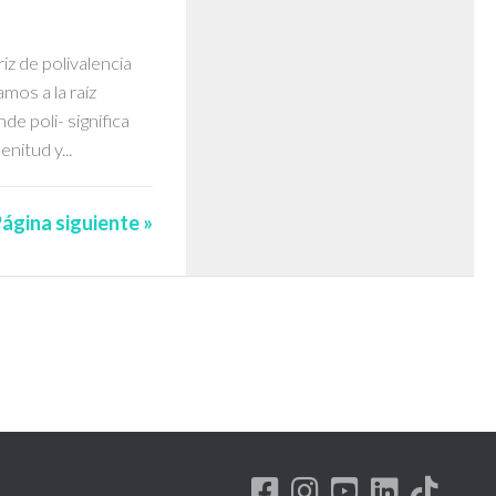
iz de polivalencia
mos a la raíz
de poli- significa
nitud y...
ágina siguiente »