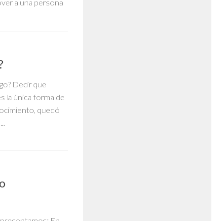
ver a una persona
?
go? Decir que
 la única forma de
onocimiento, quedó
..
eo
te presentamos: En