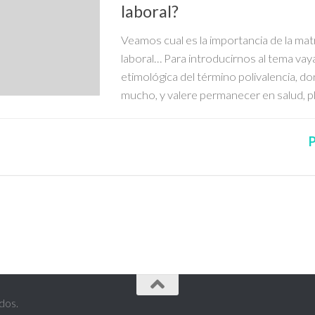
laboral?
Veamos cual es la importancia de la matr
laboral… Para introducirnos al tema vaya
etimológica del término polivalencia, don
mucho, y valere permanecer en salud, ple
P
dos.