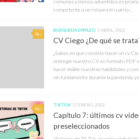
comunes y menos advertidos es promo
competente a un rol para el cual no...
BUSQUEDA EMPLEO
5 ABRIL, 2022
1
CV Ciego ¿De qué se trata
¿Sabes en que consiste hacer un cv Cie
entregar nuestro CV en formato PDF es
hacer visible nuestras habilidades y c
sin fundamento durante la pandemia, ya.
TIKTOK
17 ENERO, 2022
0
Capítulo 7: últimos cv vid
preseleccionados
Historias de Tik Tok, en este capítulo 