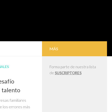
MÁS
NALES
Forma parte de nuestra lista
de
SUSCRIPTORES
esafío
l talento
esas familiares
e los errores más