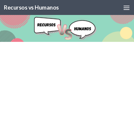
Recursos vs Humanos
Skip to content