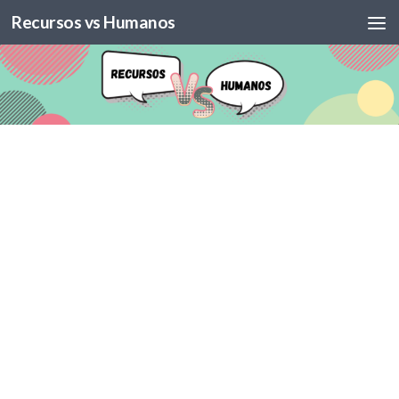
Recursos vs Humanos
Skip to content