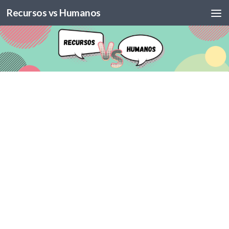
Recursos vs Humanos
Skip to content