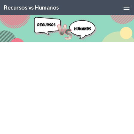
Recursos vs Humanos
Skip to content