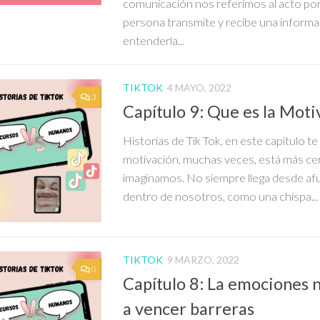
comunicación nos referimos al acto por 
persona transmite y recibe una informa
entenderla...
TIKTOK
4 MAYO, 2022
3
Capítulo 9: Que es la Moti
Historias de Tik Tok, en este capítulo 
motivación, muchas veces, está más cer
imaginamos. No siempre llega desde afu
dentro de nosotros, como una chispa...
TIKTOK
9 MARZO, 2022
0
Capítulo 8: La emociones 
a vencer barreras