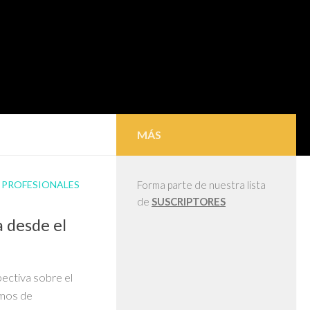
MÁS
/
PROFESIONALES
Forma parte de nuestra lista
de
SUSCRIPTORES
 desde el
ectiva sobre el
amos de