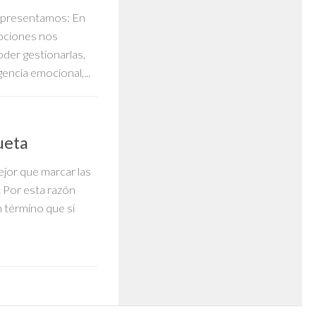
te presentamos: En
ociones nos
oder gestionarlas,
ncia emocional,...
ueta
jor que marcar las
. Por esta razón
 término que si