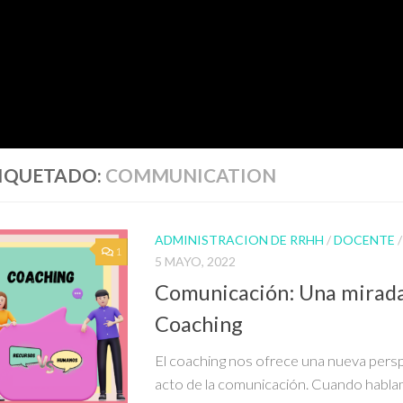
IQUETADO:
COMMUNICATION
ADMINISTRACION DE RRHH
/
DOCENTE
1
5 MAYO, 2022
Comunicación: Una mirada
Coaching
El coaching nos ofrece una nueva persp
acto de la comunicación. Cuando habl