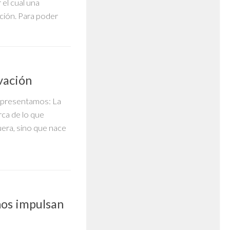
el cual una
ción. Para poder
vación
te presentamos: La
ca de lo que
era, sino que nace
nos impulsan