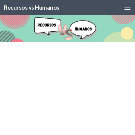
Recursos vs Humanos
Skip to content