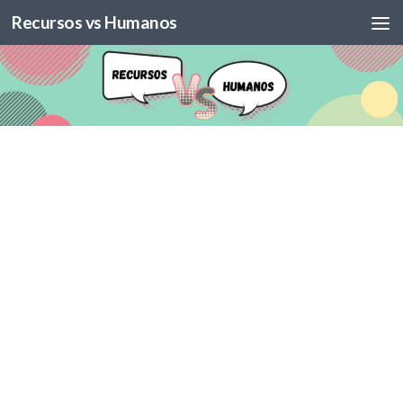
Recursos vs Humanos
Skip to content