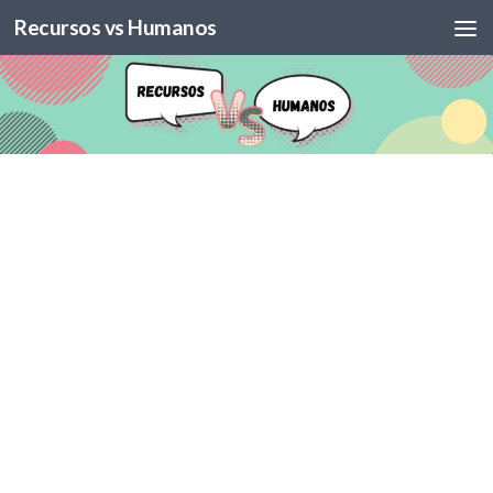
Recursos vs Humanos
Skip to content