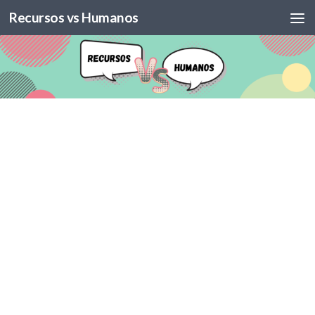
Recursos vs Humanos
Skip to content