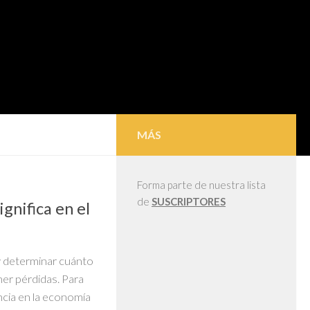
MÁS
Forma parte de nuestra lista
de
SUSCRIPTORES
gnifica en el
 y determinar cuánto
ner pérdidas. Para
cia en la economía