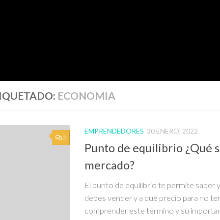
IQUETADO:
ECONOMIA
EMPRENDEDORES
30 ENERO, 2022
2
Punto de equilibrio ¿Qué si
mercado?
El punto de equilibrio te permite saber
debes vender y a qué precio para no te
comprender este término y su importan