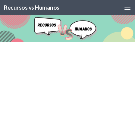
Recursos vs Humanos
Skip to content