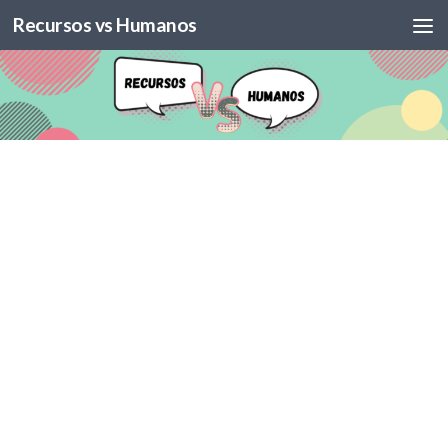
Recursos vs Humanos
Skip to content