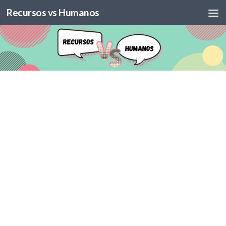
Recursos vs Humanos
Skip to content