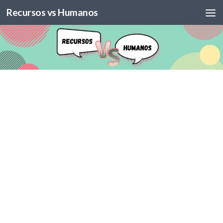
Recursos vs Humanos
Skip to content