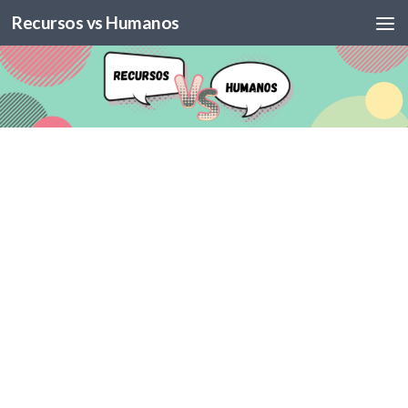
Recursos vs Humanos
Skip to content