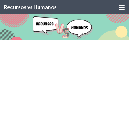
Recursos vs Humanos
Skip to content