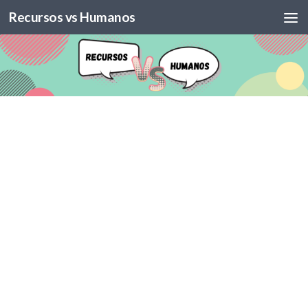
Recursos vs Humanos
Skip to content