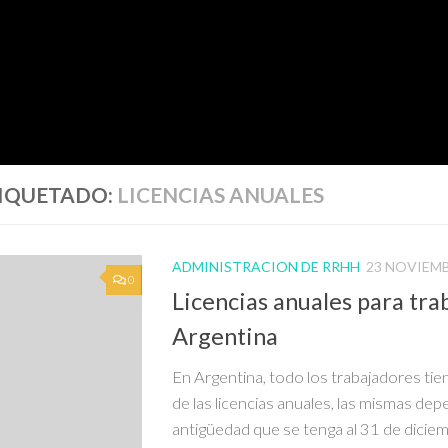
IQUETADO:
LICENCIAS ANUALES
ADMINISTRACION DE RRHH
23 NOVIEMB
0
Licencias anuales para tra
Argentina
En Argentina, todo los trabajadores ti
de las licencias anuales, las mismas dep
antigüedad que se tenga al 31 de dicie