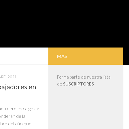
MÁS
RE, 2021
Forma parte de nuestra lista
de
SUSCRIPTORES
bajadores en
enen derecho a gozar
enderán de la
mbre del año que