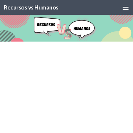
Recursos vs Humanos
Skip to content