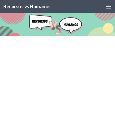
Recursos vs Humanos
Skip to content