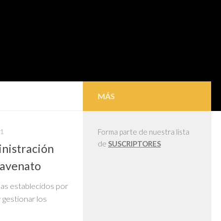
MÁS
21
Forma parte de nuestra lista
de
SUSCRIPTORES
nistración
iavenato
as establecidos por
 gestionar los