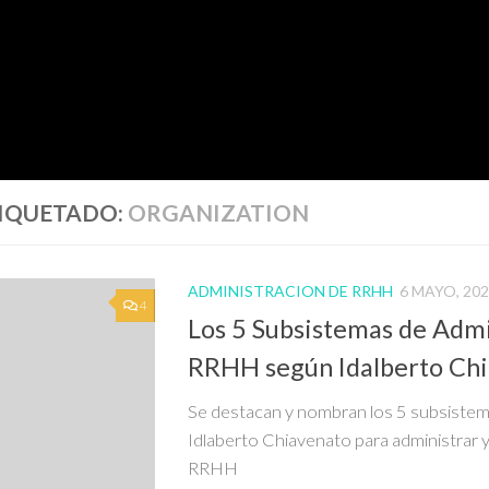
IQUETADO:
ORGANIZATION
ADMINISTRACION DE RRHH
6 MAYO, 20
4
Los 5 Subsistemas de Admi
RRHH según Idalberto Ch
Se destacan y nombran los 5 subsistem
Idlaberto Chiavenato para administrar y
RRHH