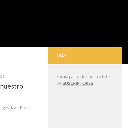
MÁS
021
Forma parte de nuestra lista
de
SUSCRIPTORES
 nuestro
a gestion de las