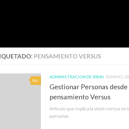
IQUETADO:
PENSAMIENTO VERSUS
ADMINISTRACION DE RRHH
20 MAYO, 2
0
Gestionar Personas desde
pensamiento Versus
Articulo que explica la vision versus en l
personas