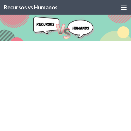
Recursos vs Humanos
Skip to content